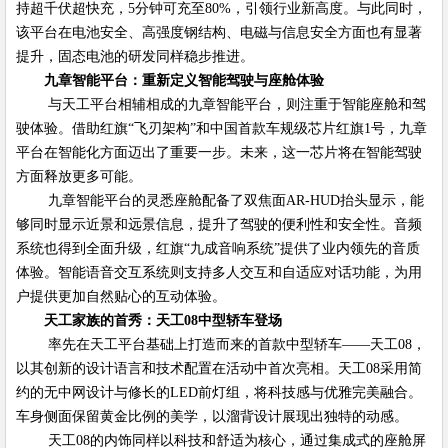
持超千伏超快充，5分钟可充至80%，引领行业新高度。与此同时，
该平台在电池安全、高强度钢结构、电磁与信息安全方面也有显著
提升，固态电池的研发同样稳步推进。
九章智能平台：重新定义智能驾驶与座舱体验
与天工平台相辅相成的九章智能平台，则注重于智能座舱和驾
驶体验。借助红旗“飞刃架构”和中国首款车规级芯片红旗1号，九章
平台在智能化方面迈出了重要一步。未来，这一芯片将在智能驾驶
方面释放更多可能。
九章智能平台的灵悉座舱配备了双焦面AR-HUD抬头显示，能
够同时显示近景和远景信息，提升了驾驶的便利性和安全性。音频
系统也得到全面升级，红旗“九成音响系统”提供了业内领先的音质
体验。智能语音交互系统则支持多人交互和自适应对话功能，为用
户提供更加自然贴心的互动体验。
天工家族的首秀：天工08中型轿车登场
率先在天工平台基础上打造而来的首款中型轿车——天工08，
以其创新的设计语言和技术配置在活动中首次亮相。天工08采用简
约的无中网设计与修长的LED前灯组，将科技感与优雅完美融合。
车身侧面保留黄金比例的美学，以溜背设计展现出独特的动感。
天工08的内饰同样以科技和舒适为核心，通过集成式的座舱屏