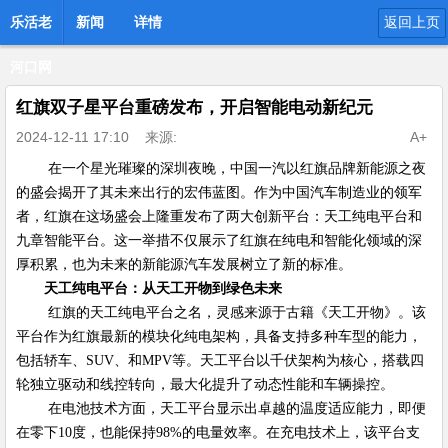
乐活老
新闻
详情
返回上页
河口网
红旗双子星平台重磅发布，开启智能电动新纪元
2024-12-11 17:10
来源:
A+
在一个星光璀璨的深圳夜晚，中国一汽以红旗品牌新能源之夜
的盛会揭开了其未来出行的宏伟蓝图。作为中国汽车制造业的领军
者，红旗在这场盛会上隆重发布了两大创新平台：天工纯电平台和
九章智能平台。这一举措不仅展示了红旗在纯电和智能化领域的深
厚积累，也为未来的新能源汽车发展树立了新的标准。
天工纯电平台：从天工开物到绿色未来
红旗的天工纯电平台之名，灵感来源于古籍《天工开物》。该
平台作为红旗最新的模块化纯电架构，具备支持多种车型的能力，
包括轿车、SUV、和MPV等。天工平台以千伏架构为核心，搭载四
轮独立驱动和线控转向，最大化提升了动态性能和车辆操控。
在电池技术方面，天工平台显示出卓越的温度适应能力，即便
在零下10度，也能保持98%的电量效率。在充电技术上，该平台支