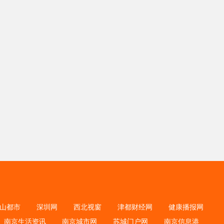
山都市
深圳网
西北视窗
津都财经网
健康播报网
南京生活资讯
南京城市网
苏城门户网
南京信息港