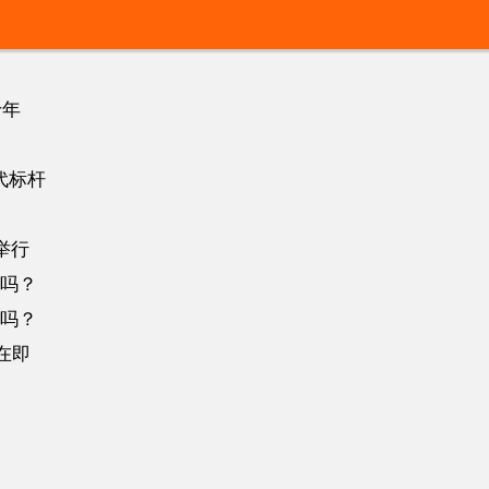
十年
时代标杆
举行
吗？
吗？
在即