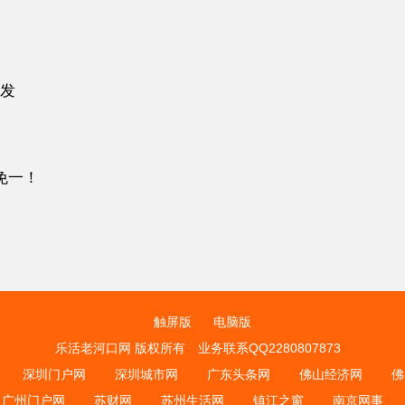
发
免一！
触屏版
电脑版
乐活老河口网 版权所有
业务联系QQ2280807873
深圳门户网
深圳城市网
广东头条网
佛山经济网
佛
广州门户网
苏财网
苏州生活网
镇江之窗
南京网事