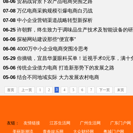
08-06
贸易战背景下农产品电商突围之路
07-08
万亿电商采购规模引爆电商白刃战
07-08
中小企业营销渠道战略转型新探析
06-25
许朝辉，终生致力于调味品生产技术及智能设备的研
06-06
探秘网站建设那些“便宜事”
06-06
4000万中小企业电商突围冷思考
05-29
你摘镜，宜昌华厦眼科买单！近视手术0元享，满十
05-06
传统企业借力电商 打造新形势下的发展之路
05-06
结合不同地域实际 大力发展农村电商
3
首页
上一页
1
2
4
5
6
7
下一页
末页
友链：
友情链接
江苏生活网
广州生活网
广东门户网
美丽新潮流
青春娱乐网
大众财经网
粤城门户网